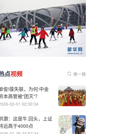
热点
视频
换一换
单俊!葆失联，为何:中金
资本高管被“团灭”？
2026-02-01 02:30:34
洪灏：这是牛.回头，上证
将远高于4000点
2026-01-25 23:57:34