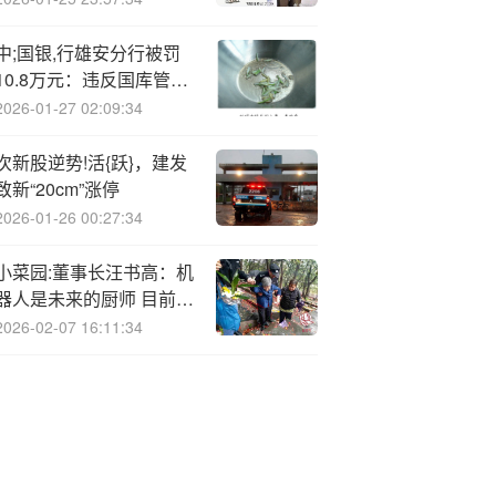
中;国银,行雄安分行被罚
10.8万元：违反国库管理
规定
2026-01-27 02:09:34
次新股逆势!活{跃}，建发
致新“20cm”涨停
2026-01-26 00:27:34
小菜园:董事长汪书高：机
器人是未来的厨师 目前可
以给炒菜机器人打80分
2026-02-07 16:11:34