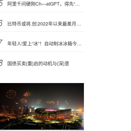
阿里千问硬刚Ch—atGPT，得先“干掉”四个豆包？
比特币或将.创;2022年以来最差月度表现
年轻人!爱上“冰”！自动制冰冰箱今夏销量猛增
国债买卖{重}启的动机与{深}意