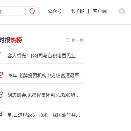
公众号
电子报
客户端
时报
热榜
换一换
容大感光：{公}司与台积电暂无业务往来
28年.老牌投顾机构中方信富遭最严罚单
胡忠雄会,见携程集团副总,裁张旭一行
单,日进尺2<6>18米，我国油气井钻探速度创下新纪录