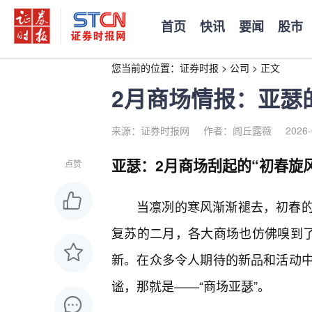
首页
快讯
要闻
股市
您当前的位置：
证券时报
>
公司
>
正文
2月商场情报：亚瑟
来源：证券时报网
作者：闾丘露薇
2026-
亚瑟：2月商场刮起的“初春旋风
点赞
当凛冽的寒风渐渐褪去，初春
复苏的二月，各大商场也仿佛嗅到了
新。在众多令人期待的新品和活动
谧，那就是——“商场亚瑟”。