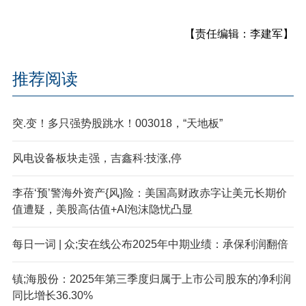
【责任编辑：李建军】
推荐阅读
突.变！多只强势股跳水！003018，“天地板”
风电设备板块走强，吉鑫科:技涨,停
李蓓‘预’警海外资产{风}险：美国高财政赤字让美元长期价
值遭疑，美股高估值+AI泡沫隐忧凸显
每日一词 | 众;安在线公布2025年中期业绩：承保利润翻倍
镇;海股份：2025年第三季度归属于上市公司股东的净利润
同比增长36.30%