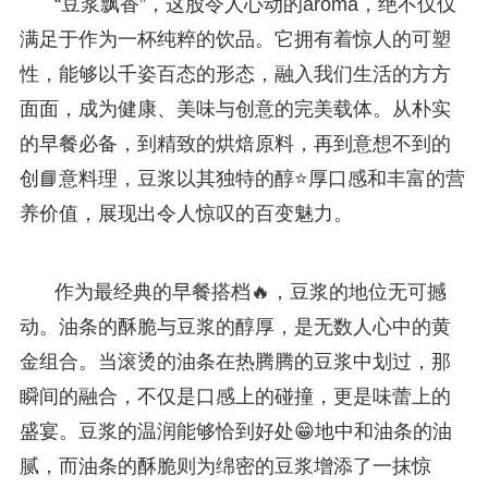
“豆浆飘香”，这股令人心动的aroma，绝不仅仅
满足于作为一杯纯粹的饮品。它拥有着惊人的可塑
性，能够以千姿百态的形态，融入我们生活的方方
面面，成为健康、美味与创意的完美载体。从朴实
的早餐必备，到精致的烘焙原料，再到意想不到的
创📘意料理，豆浆以其独特的醇⭐厚口感和丰富的营
养价值，展现出令人惊叹的百变魅力。
作为最经典的早餐搭档🔥，豆浆的地位无可撼
动。油条的酥脆与豆浆的醇厚，是无数人心中的黄
金组合。当滚烫的油条在热腾腾的豆浆中划过，那
瞬间的融合，不仅是口感上的碰撞，更是味蕾上的
盛宴。豆浆的温润能够恰到好处😁地中和油条的油
腻，而油条的酥脆则为绵密的豆浆增添了一抹惊