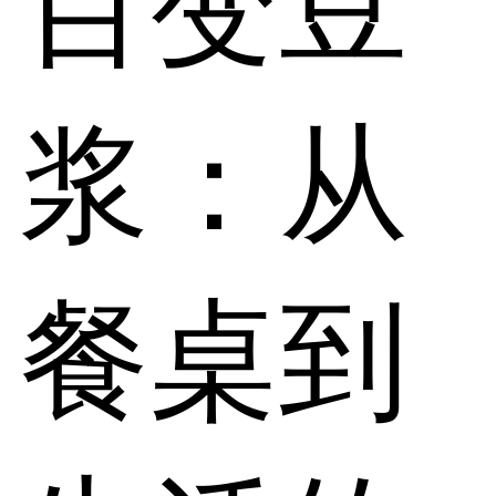
百变豆
浆：从
餐桌到